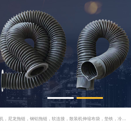
尼龙拖链，钢铝拖链，软连接，散装机伸缩布袋，垫铁，冷却管，刮屑板