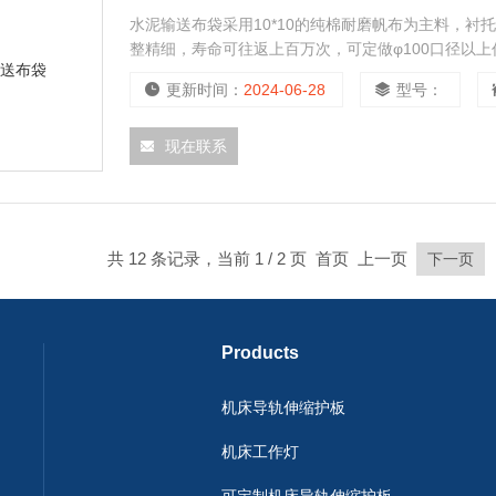
水泥输送布袋采用10*10的纯棉耐磨帆布为主料，衬托
整精细，寿命可往返上百万次，可定做φ100口径以
更新时间：
2024-06-28
型号：
现在联系
共 12 条记录，当前 1 / 2 页 首页 上一页
下一页
Products
机床导轨伸缩护板
机床工作灯