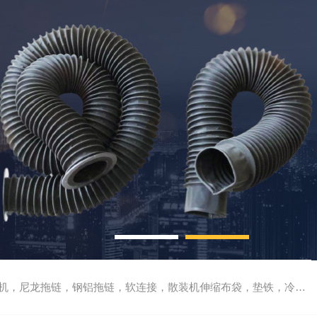
尼龙拖链，钢铝拖链，软连接，散装机伸缩布袋，垫铁，冷却管，刮屑板