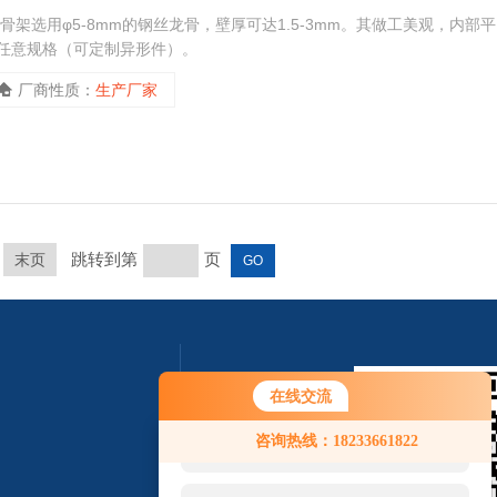
骨架选用φ5-8mm的钢丝龙骨，壁厚可达1.5-3mm。其做工美观，内部平
上任意规格（可定制异形件）。
厂商性质：
生产厂家
跳转到第
页
末页
在线交流
您好！欢迎前来咨询，很高兴为您
咨询热线：18233661822
服务，请问您要咨询什么问题呢？