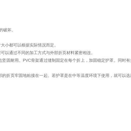
的破坏。
寸大小都可以根据实际情况而定。
架可以通过不同的加工方式与外部折页材料紧密相连。
坚固耐用。PVC骨架通过缝制固定在每个折上，加固稳定护罩。同时有
部的折页牢固地粘接在一起。若护罩是在中等温度环境下使用，就可以选