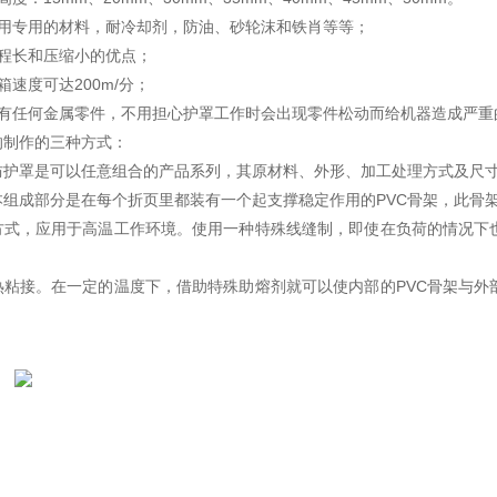
使用专用的材料，耐冷却剂，防油、砂轮沫和铁肖等等；
行程长和压缩小的优点；
箱速度可达200m/分；
没有任何金属零件，不用担心护罩工作时会出现零件松动而给机器造成严重
的制作的三种方式：
防护罩是可以任意组合的产品系列，其原材料、外形、加工处理方式及尺
本组成部分是在每个折页里都装有一个起支撑稳定作用的PVC骨架，此骨
方式，应用于高温工作环境。使用一种特殊线缝制，即使在负荷的情况下也
。
热粘接。在一定的温度下，借助特殊助熔剂就可以使内部的PVC骨架与外