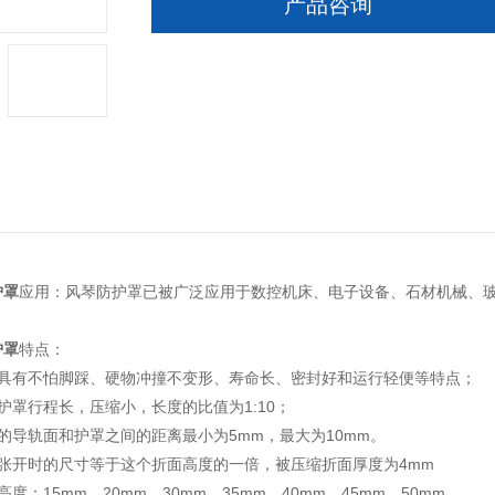
产品咨询
护罩
应用：风琴防护罩已被广泛应用于数控机床、电子设备、石材机械、玻
护罩
特点：
罩具有不怕脚踩、硬物冲撞不变形、寿命长、密封好和运行轻便等特点；
护罩行程长，压缩小，长度的比值为1:10；
的导轨面和护罩之间的距离最小为5mm，最大为10mm。
面张开时的尺寸等于这个折面高度的一倍，被压缩折面厚度为4mm
度：15mm、20mm、30mm、35mm、40mm、45mm、50mm。