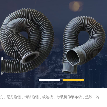
尼龙拖链，钢铝拖链，软连接，散装机伸缩布袋，垫铁，冷却管，刮屑板