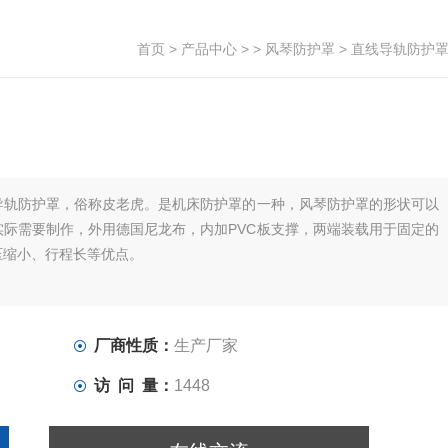
首页
>
产品中心
> >
风琴防护罩
> 直线导轨防护
导轨防护罩，俗称皮老虎。是机床防护罩的一种，风琴防护罩的形状可以
际需要制作，外用德国尼龙布，内加PVC板支撑，两端装载用于固定的
压缩小、行程长等优点。
厂商性质：
生产厂家
访 问 量：
1448