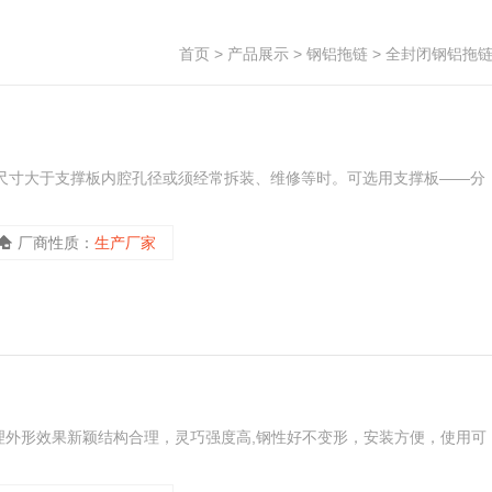
首页
>
产品展示
>
钢铝拖链
>
全封闭钢铝拖
头尺寸大于支撑板内腔孔径或须经常拆装、维修等时。可选用支撑板——分
厂商性质：
生产厂家
理外形效果新颖结构合理，灵巧强度高,钢性好不变形，安装方便，使用可