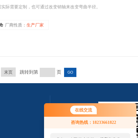
根据实际需要定制，也可通过改变销轴来改变弯曲半径。
厂商性质：
生产厂家
跳转到第
页
末页
在线交流
您好！欢迎前来咨询，很高兴为您
咨询热线：18233661822
服务，请问您要咨询什么问题呢？