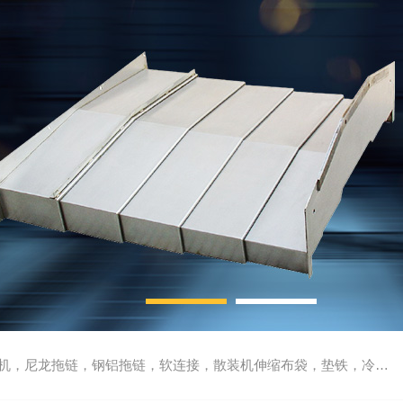
尼龙拖链，钢铝拖链，软连接，散装机伸缩布袋，垫铁，冷却管，刮屑板