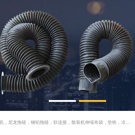
尼龙拖链，钢铝拖链，软连接，散装机伸缩布袋，垫铁，冷却管，刮屑板