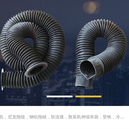
尼龙拖链，钢铝拖链，软连接，散装机伸缩布袋，垫铁，冷却管，刮屑板