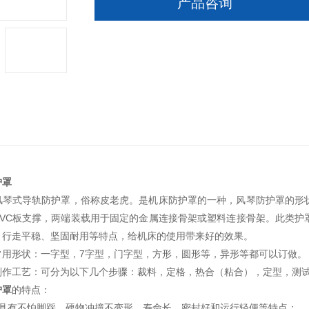
产品咨询
护罩
风琴式导轨防护罩，俗称皮老虎。是机床防护罩的一种，风琴防护罩的形
PVC板支撑，两端装载用于固定的金属连接骨架或塑料连接骨架。此类护
、行走平稳、坚固耐用等特点，给机床的使用带来好的效果。
常用形状：一字型，7字型，门字型，方形，圆形等，异形等都可以订做。
制作工艺：可分为以下几个步骤：裁料，定格，热合（粘合），定型，测
护罩
的特点：
罩具有不怕脚踩、硬物冲撞不变形、寿命长、密封好和运行轻便等特点；