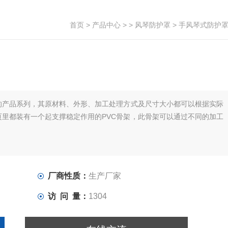
首页
>
产品中心
> >
风琴防护罩
> 手风琴式防护
的产品系列，其原材料、外形、加工处理方式及尺寸大小都可以根据实际
里都装有一个起支撑稳定作用的PVC骨架，此骨架可以通过不同的加工
厂商性质：
生产厂家
访 问 量：
1304