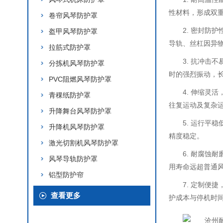
性材料，形成双重
卷帘风琴防护罩
2. 密封防
盔甲风琴防护罩
导轨、丝杠因异
拉筋式防护罩
3. 抗冲击
分拣机风琴防护罩
时的强烈振动，
PVC阻燃风琴防护罩
4. 伸缩灵
青稞纸防护罩
往复运动及复杂
升降舞台风琴防护罩
5. 运行平
升降机风琴防护罩
精度稳定。
激光切割机风琴防护罩
6. 耐腐
风琴导轨防护罩
用寿命远超普通
铝型防护帘
7. 定制
查看更多
护成本与停机时