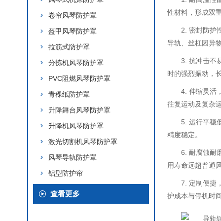
性材料，形成双重
卷帘风琴防护罩
2. 密封防
盔甲风琴防护罩
导轨、丝杠因异
拉筋式防护罩
3. 抗冲击
分拣机风琴防护罩
时的强烈振动，
PVC阻燃风琴防护罩
4. 伸缩灵
青稞纸防护罩
往复运动及复杂
升降舞台风琴防护罩
5. 运行平
升降机风琴防护罩
精度稳定。
激光切割机风琴防护罩
6. 耐腐
风琴导轨防护罩
用寿命远超普通
铝型防护帘
7. 定制
查看更多
护成本与停机时