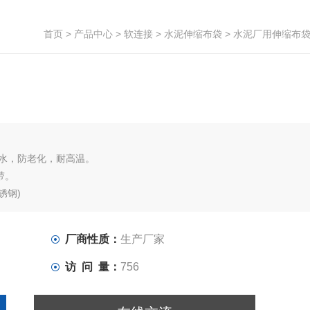
首页
>
产品中心
>
软连接
>
水泥伸缩布袋
> 水泥厂用伸缩布
水，防老化，耐高温。
带。
锈钢)
厂商性质：
生产厂家
访 问 量：
756