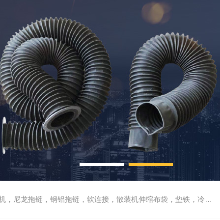
尼龙拖链，钢铝拖链，软连接，散装机伸缩布袋，垫铁，冷却管，刮屑板