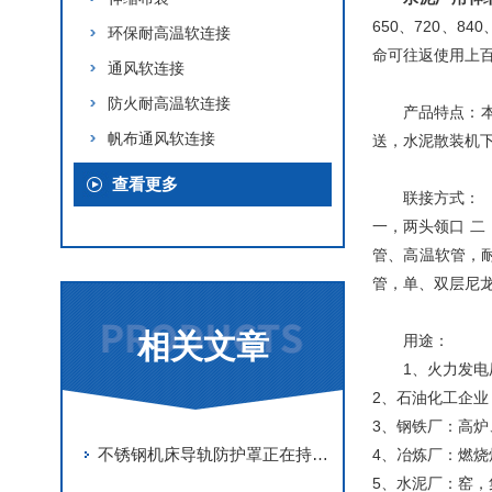
650、720、8
环保耐高温软连接
命可往返使用上
通风软连接
防火耐高温软连接
产品特点：
帆布通风软连接
送，水泥散装机
查看更多
联接方式：
一，两头领口 二
管、高温软管，
管，单、双层尼龙
相关文章
用途：
1、火力发
2、石油化工企
3、钢铁厂：高
不锈钢机床导轨防护罩正在持续壮大发展
4、冶炼厂：燃烧
5、水泥厂：窑