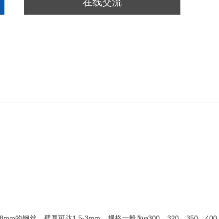
在线交流
m的钢丝，壁厚可达1.5-3mm、规格一般为φ300、320、350、400