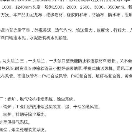
40、1000、1240mm长度一般为1500、2000、2500、3000、
百万次。本产品由尼龙布，绝缘卷材，橡胶附和布，防油布，防水布，阻
本品内部光滑平整，外观美观，透气均匀、输送量大，速度快，行程大，
下料口输送水泥，水泥散装机水泥输送。
，两头法兰 三，一头法兰，一头领口型既能防止软连接材料破损，又不会集尘
耐热风管.耐高温管伸缩软管及小型焊锡吸烟罩.手提式抽送风机、通风工
布风管。高温软管有：PVC合成风管、PVC复合管、玻纤布复合管、黄
电厂：锅炉，燃气轮机排烟系统，除尘系统。
业：锅炉，工业用炉的排烟脱硫装置，湿、干法的通风道。
炉、转炉、排烟等除尘系统。
炉等供排气系统。
，集尘，烟尘处理装置系统。