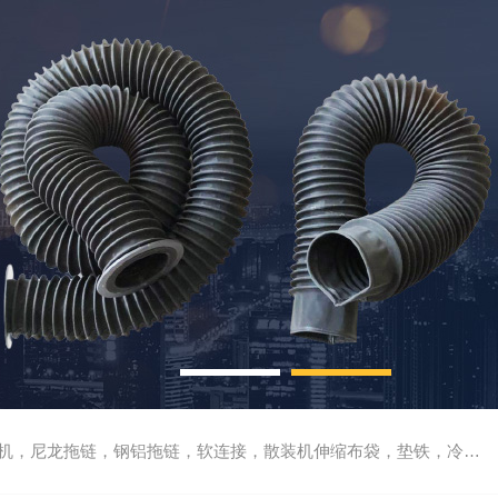
尼龙拖链，钢铝拖链，软连接，散装机伸缩布袋，垫铁，冷却管，刮屑板