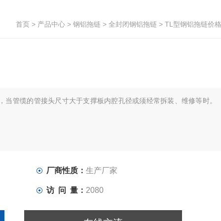
首页
>
产品中心
>
钢铝拖链
>
全封闭钢铝拖链
> TL型钢铝拖链价
证，当管缆的管接头尺寸大于支撑板内腔孔径或须经常拆装、维修等时。
厂商性质：
生产厂家
访 问 量：
2080