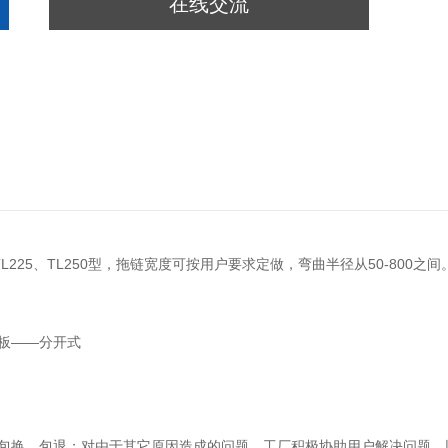
在线交流
、TL225、TL250型，拖链宽度可按用户要求定做，弯曲半径从50-800之间
板——分开式
包换、包退；对由于其它原因造成的问题，工厂积极协助用户解决问题，