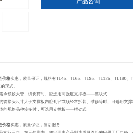
产品咨询
链价格
实惠，质量保证，规格有TL45、TL65、TL95、TL125、TL180
板的形式。
链需承载较大管、缆负荷时、应选用高强度支撑板——整块式
缆的管接头尺寸大于支撑板内腔孔径或须经常拆装、维修等时。可选用支撑
管缆的规格品种较多时，可选用支撑板——框架式
链价格
实惠，质量保证，售后服务
产品实行三包，在三包期内，如出现由产品制造质量引起的问题工厂包修、