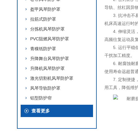
导轨、丝杠因异
盔甲风琴防护罩
3. 抗冲击
拉筋式防护罩
机床高速运行时
分拣机风琴防护罩
4. 伸缩灵
PVC阻燃风琴防护罩
高频往复运动及
5. 运行平
青稞纸防护罩
干扰加工精度。
升降舞台风琴防护罩
6. 耐腐
升降机风琴防护罩
使用寿命远超普
激光切割机风琴防护罩
7. 定制便
用工具，降低维
风琴导轨防护罩
铝型防护帘
查看更多