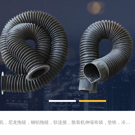
尼龙拖链，钢铝拖链，软连接，散装机伸缩布袋，垫铁，冷却管，刮屑板