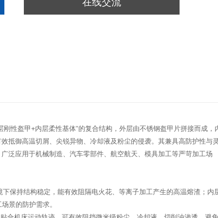
在线交流
层刚性盔甲+内层柔性基体”的复合结构，外层由不锈钢盔甲片拼接而成，
有效抵御高温切屑、尖锐异物、冷却液及粉尘的侵袭。其兼具高防护性与
，广泛应用于机械制造、汽车零部件、航空航天、模具加工等严苛加工场
高温环境下保持结构稳定，能有效阻隔电火花、等离子加工产生的高温熔渣；内
工场景的防护需求。
无缝贴合机床运动轨迹，可有效阻挡微米级粉尘、冷却液、切削油渗透，避