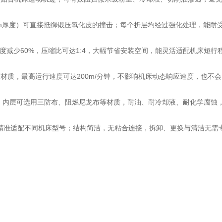
2mm厚度）可直接抵御锻压氧化皮的撞击；每个折层均经过强化处理，能耐
厚度减少60%，压缩比可达1:4，大幅节省安装空间，能灵活适配机床短行
耐磨材质，最高运行速度可达200m/分钟，不影响机床动态响应速度，也不会
化；内层可选用三防布、阻燃尼龙布等材质，耐油、耐冷却液、耐化学腐蚀
制，精准适配不同机床型号；结构简洁，无粘合连接，拆卸、更换与清洁无需