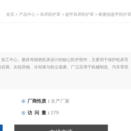
首页
>
产品中心
>
风琴防护罩
>
盔甲风琴防护罩
> 耐磨损盔甲防护
、加工中心、磨床等精密机床设计的核心防护部件，主要用于保护机床导
温切屑、尖锐异物、冷却液与粉尘侵袭。广泛应用于机械制造、汽车零部
厂商性质：
生产厂家
访 问 量：
279