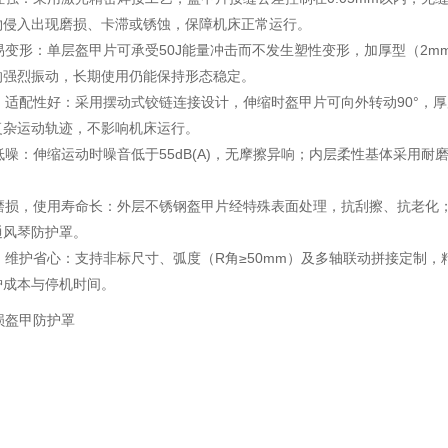
物侵入出现磨损、卡滞或锈蚀，保障机床正常运行。
不易变形：单层盔甲片可承受50J能量冲击而不发生塑性变形，加厚型（
的强烈振动，长期使用仍能保持形态稳定。
活，适配性好：采用摆动式铰链连接设计，伸缩时盔甲片可向外转动90°，
复杂运动轨迹，不影响机床运行。
稳低噪：伸缩运动时噪音低于55dB(A)，无摩擦异响；内层柔性基体采用
蚀耐磨损，使用寿命长：外层不锈钢盔甲片经特殊表面处理，抗刮擦、抗老
通风琴防护罩。
捷，维护省心：支持非标尺寸、弧度（R角≥50mm）及多轴联动拼接定
护成本与停机时间。