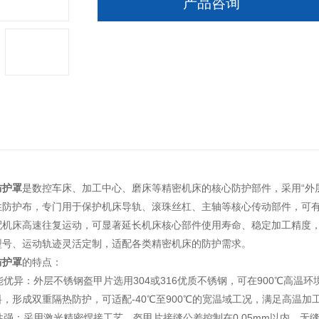
产品咨询
防护罩
是数控车床、加工中心、磨床等精密机床的核心防护部件，采用“外
性防护布，专门用于保护机床导轨、滚珠丝杠、主轴等核心传动部件，可
配机床高速往复运动，可显著延长机床核心部件使用寿命、稳定加工精度
型号、运动轨迹灵活定制，适配各类精密机床的防护需求。
防护罩
的特点：
性能优异：外层不锈钢盔甲片选用304或316优质不锈钢，可在900℃
，形成双重隔热防护，可适配-40℃至900℃的宽温域工况，满足高温加
护性强：采用激光精密焊接工艺，盔甲片接缝公差控制在0.05mm以内，