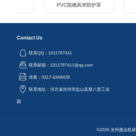
罩
PVC阻燃风琴防护罩
一
Contact Us
联系QQ：1011787411
联系邮箱：1011787411@qq.com
传真：0317-6348428
联系地址：河北省沧州市盐山县蔡八里工业
园
©2026 沧州惠达