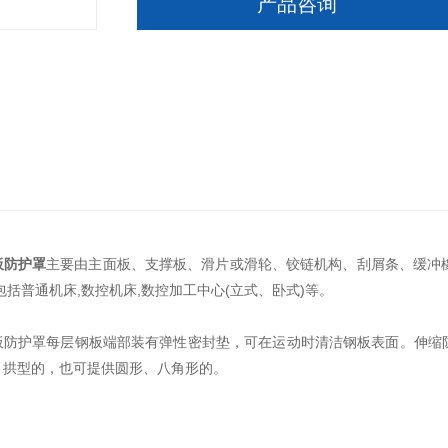
产品咨询
板防护罩
主要由主面板、支撑板、滑片或滑轮、铰链机构、刮屑条、缓冲
包括普通机床,数控机床,数控加工中心(立式、卧式)等。
护罩每层钢板端部装有弹性密封垫，可在运动时清洁钢板表面。伸缩防护罩
、拱型的，也可提供圆形、八角形的。