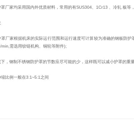
家均采用国内外优质材料，常用的有SUS304、1Cr13 、冷轧 板
数
厂家根据机床的实际运行范围和运行速度可计算较为准确的钢板防护罩节数以
m/min,需选用铰链机构、铜轮等附件);
，钢制不锈钢防护罩的节数应尽可能的少，这样既可以减小护罩的重量
例一般在3:1~5:1之间