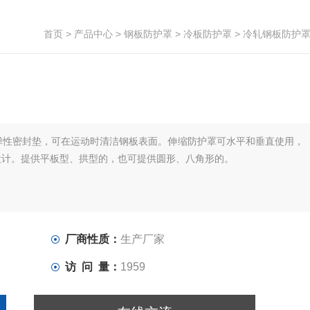
首页
>
产品中心
>
钢板防护罩
>
冷板防护罩
> 冷轧钢板防护
弹性密封垫，可在运动时清洁钢板表面。伸缩防护罩可水平和垂直使用，
求设计。提供平板型、拱型的，也可提供圆形、八角形的。
厂商性质：
生产厂家
访 问 量：
1959