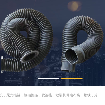
尼龙拖链，钢铝拖链，软连接，散装机伸缩布袋，垫铁，冷却管，刮屑板