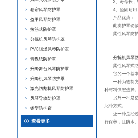
3、寿命长
卷帘风琴防护罩
4、坚固耐
产品优势：
盔甲风琴防护罩
此类护罩硬
拉筋式防护罩
柔性风琴防
分拣机风琴防护罩
PVC阻燃风琴防护罩
分拣机风琴
青稞纸防护罩
柔性风琴式
升降舞台风琴防护罩
它的一个基
升降机风琴防护罩
一种为缝制
激光切割机风琴防护罩
种材料供您选择
另外一种是
风琴导轨防护罩
此种方式。
铝型防护帘
还一种是经过
查看更多
行保养，且防水