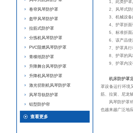
1、此类护
卷帘风琴防护罩
2、风琴式防
3、机械设备
盔甲风琴防护罩
4、护罩折
拉筋式防护罩
5、标准折面高
分拣机风琴防护罩
6、该产品
PVC阻燃风琴防护罩
7、护罩具
8、护罩的风
青稞纸防护罩
9、护罩内
升降舞台风琴防护罩
升降机风琴防护罩
机床防护罩
激光切割机风琴防护罩
罩设备运行环境
筋、拉簧、尼龙
风琴导轨防护罩
风琴防护罩
铝型防护帘
也越来越广泛地
查看更多