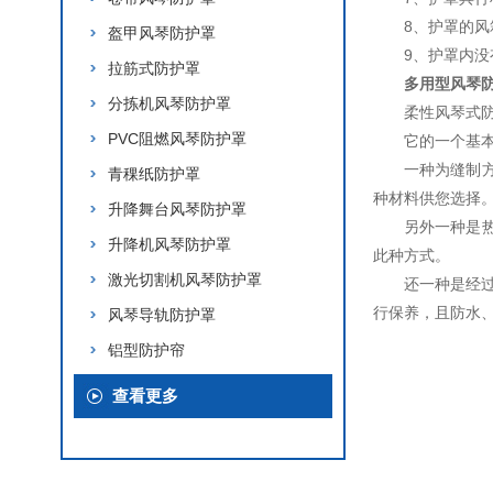
8、护罩的风
盔甲风琴防护罩
9、护罩内
拉筋式防护罩
多用型风琴
分拣机风琴防护罩
柔性风琴式
PVC阻燃风琴防护罩
它的一个基
一种为缝制
青稞纸防护罩
种材料供您选择
升降舞台风琴防护罩
另外一种是
升降机风琴防护罩
此种方式。
激光切割机风琴防护罩
还一种是经过
行保养，且防水
风琴导轨防护罩
铝型防护帘
查看更多