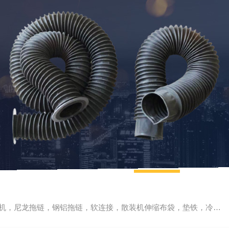
尼龙拖链，钢铝拖链，软连接，散装机伸缩布袋，垫铁，冷却管，刮屑板