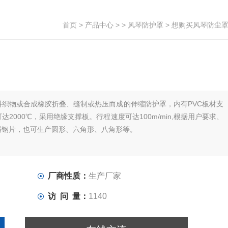
首页
>
产品中心
> >
风琴防护罩
> 想购买风琴防尘
织物或合成橡胶折叠、缝制或热压而成的伸缩防护罩，内有PVC板材支
000℃，采用绝缘支撑板。行程速度可达100m/min,根据用户要求、
锈钢片，也可生产圆形、六角形、八角形等。
厂商性质：
生产厂家
访 问 量：
1140