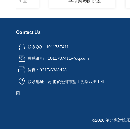
琴防护罩
一字型风琴防护罩
铠
Contact Us
联系QQ：1011787411
联系邮箱：1011787411@qq.com
传真：0317-6348428
联系地址：河北省沧州市盐山县蔡八里工业
园
©2026 沧州惠达