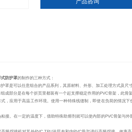
产品咨询
琴式防护罩
的制作的三种方式：
防护罩是可以任意组合的产品系列，其原材料、外形、加工处理方式及尺
本组成部分是在每个折页里都装有一个起支撑稳定作用的PVC骨架，此骨
方式，应用于高温工作环境。使用一种特殊线缝制，即使在负荷的情况下也
。
热粘接。在一定的温度下，借助特殊助熔剂就可以使内部的PVC骨架与外
高频焊接机对其外PVC TPU涂层布和内PVC骨架进行高频焊接，效