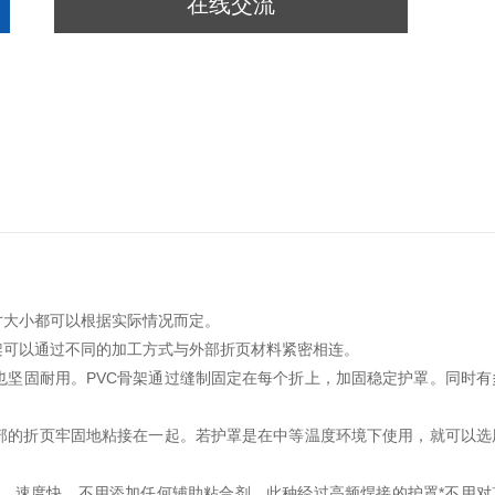
在线交流
寸大小都可以根据实际情况而定。
架可以通过不同的加工方式与外部折页材料紧密相连。
坚固耐用。PVC骨架通过缝制固定在每个折上，加固稳定护罩。同时有
部的折页牢固地粘接在一起。若护罩是在中等温度环境下使用，就可以选
率高、速度快、不用添加任何辅助粘合剂，此种经过高频焊接的护罩*不用对