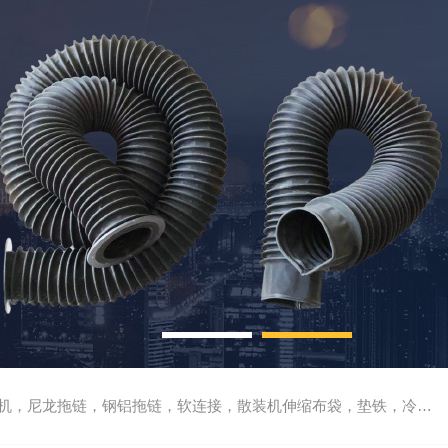
尼龙拖链，钢铝拖链，软连接，散装机伸缩布袋，垫铁，冷却管，刮屑板