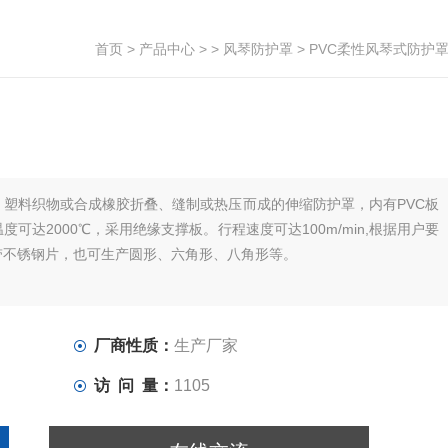
首页
>
产品中心
> >
风琴防护罩
> PVC柔性风琴式防护
、塑料织物或合成橡胶折叠、缝制或热压而成的伸缩防护罩，内有PVC板
达2000℃，采用绝缘支撑板。行程速度可达100m/min,根据用户要
带不锈钢片，也可生产圆形、六角形、八角形等。
厂商性质：
生产厂家
访 问 量：
1105