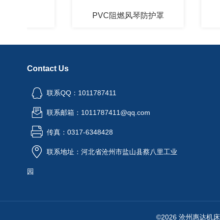
罩
PVC阻燃风琴防护罩
一
Contact Us
联系QQ：1011787411
联系邮箱：1011787411@qq.com
传真：0317-6348428
联系地址：河北省沧州市盐山县蔡八里工业
园
©2026 沧州惠达