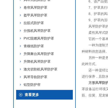
6、该产品
卷帘风琴防护罩
7、护罩具
8、护罩的风
盔甲风琴防护罩
9、护罩内
拉筋式防护罩
风琴防护罩
分拣机风琴防护罩
柔性风琴式
PVC阻燃风琴防护罩
它的一个基
一种为缝制
青稞纸防护罩
种材料供您选择
升降舞台风琴防护罩
另外一种是
升降机风琴防护罩
此种方式。
激光切割机风琴防护罩
还一种是经过
进行保养，且防
风琴导轨防护罩
方形风琴防
铝型防护帘
罩设备运行环境
查看更多
筋、拉簧、尼龙