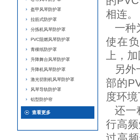
的PV
盔甲风琴防护罩
相连。
拉筋式防护罩
一种
分拣机风琴防护罩
使在负
PVC阻燃风琴防护罩
青稞纸防护罩
上，加
升降舞台风琴防护罩
另外
升降机风琴防护罩
激光切割机风琴防护罩
部的P
风琴导轨防护罩
度环境
铝型防护帘
还一
查看更多
行高频
过高频