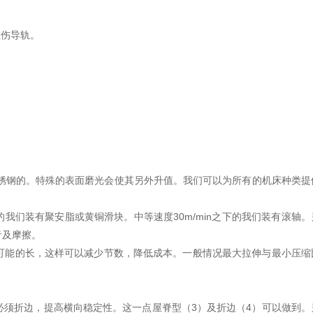
轨面拉伤导轨。
不锈钢的。特殊的表面磨光会使其另外升值。我们可以为所有的机床种类提
的我们装有聚安脂或黄铜滑块。中等速度30m/min之下的我们装有滚轴。
音及摩擦。
可能的长，这样可以减少节数，降低成本。一般情况最大拉伸与最小压缩
必须折边，提高横向稳定性。这一点屋脊型（3）及折边（4）可以做到。