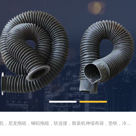
尼龙拖链，钢铝拖链，软连接，散装机伸缩布袋，垫铁，冷却管，刮屑板