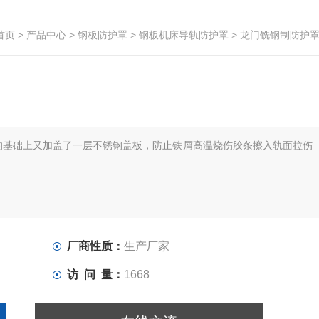
首页
>
产品中心
>
钢板防护罩
>
钢板机床导轨防护罩
> 龙门铣钢制防护
的基础上又加盖了一层不锈钢盖板，防止铁屑高温烧伤胶条擦入轨面拉伤
厂商性质：
生产厂家
访 问 量：
1668