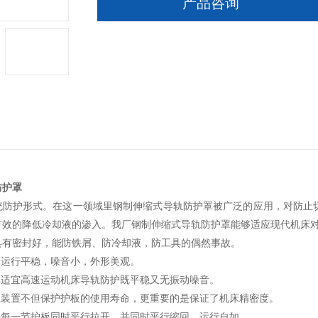
产品咨询
防护罩
统防护形式。在这一领域里钢制伸缩式导轨防护罩被广泛的应用，对防止
有效的降低冷却液的渗入。我厂钢制伸缩式导轨防护罩能够适应现代机床
具有密封好，能防铁屑、防冷却液，防工具的偶然事故。
，运行平稳，噪音小，外形美观。
罩适宜高速运动机床导轨防护既平稳又无振动噪音。
护罩装置不但保护护板的使用寿命，更重要的是保证了机床精密度。
罩每一节护板同时平行拉开，并同时平行缩回，运行自如。