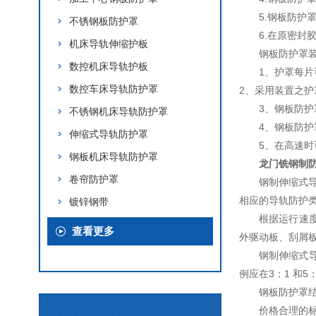
5.钢板防
不锈钢板防护罩
6.在原密
机床导轨伸缩护板
钢板防护罩装
数控机床导轨护板
1、护罩每
数控车床导轨防护罩
2、采用装置之
3、钢板防护
不锈钢机床导轨防护罩
4、钢板防
伸缩式导轨防护罩
5、在高速
钢板机床导轨防护罩
龙门铣钢制
卷帘防护罩
钢制伸缩式
相应的导轨防护
镀锌钢带
根据运行速度
查看更多
外驱动板、刮屑
钢制伸缩式
例应在3：1 和5
钢板防护罩结
价格合理的