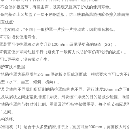
护罩不会使护板脱节，有撞击声，既美观又提高了护板的使用寿命。
封胶条的基础上又加盖了一层不锈钢盖板，防止铁屑高温烧伤胶条擦入
置优点:
片可连发同动，*不同于一般护罩一片接一片拉动式，因此噪音极低。
护罩可以增长使用寿命。
罩装置可使护罩移动速度升到120m/min及承受更高的G值（2G）。
护罩装置使护罩同动且平行（避免了一般剪力式防护罩仍有蛇行的缺点）。
时可以更平稳，没有振动产生。
防护罩
技术数据：
导轨防护罩为高品质的2-3mm厚钢板冷压成形而成，根据要求也可以为
类型（水平、垂直、倾斜、横向）。
及导轨的不同我们所研制的防护罩结构也不同。运行速度10m/min之下
板及吸屑板之间还需要用缓冲系统。滑块缓冲系统的目的是减少碰撞、噪
导轨防护罩的节数对其比例、重量及运行特性都很重要。每个单节都应尽
：1之间。
构选择:
标准结构（1）适合于大多数的应用行业，宽度可至900mm，宽度较大时