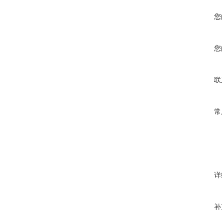
您
您
联
常
详
补