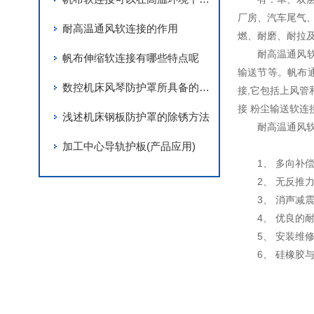
厂房、汽车尾气
耐高温通风软连接的作用
燃、耐磨、耐拉
耐高温通风
帆布伸缩软连接有哪些特点呢
输送节等。帆布通
数控机床风琴防护罩所具备的特点介绍
接,它包括上风管
接 粉尘输送软连
浅述机床钢板防护罩的除锈方法
耐高温通风
加工中心导轨护板(产品应用)
1、 多向
2、 无反
3、 消声
4、 优良
5、 安装维
6、 硅橡