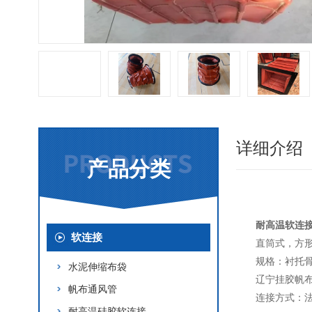
详细介绍
产品分类
耐高温软连
软连接
直筒式，方
规格：衬托骨
水泥伸缩布袋
辽宁挂胶帆
帆布通风管
连接方式：
耐高温硅胶软连接