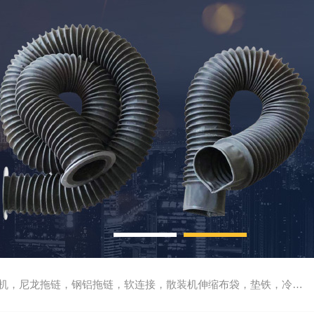
尼龙拖链，钢铝拖链，软连接，散装机伸缩布袋，垫铁，冷却管，刮屑板