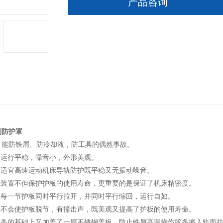
产品咨询
制防护罩
，能防铁屑、防冷却液，防工具的偶然事故。
，运行平稳，噪音小，外形美观。
罩适宜高速运动机床导轨防护既平稳又无振动噪音。
护罩装置不但保护护板的使用寿命，更重要的是保证了机床精密度。
罩每一节护板同时平行拉开，并同时平行缩回，运行自如。
护罩不会使护板脱节，有撞击声，既美观又提高了护板的使用寿命。
封胶条的基础上又加盖了一层不锈钢盖板，防止铁屑高温烧伤胶条擦入