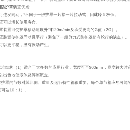
制防护罩
装置优点:
片可连发同动，*不同于一般护罩一片接一片拉动式，因此噪音极低。
护罩可以增长使用寿命。
罩装置可使护罩移动速度升到120m/min及承受更高的G值（2G）。
护罩装置使护罩同动且平行（避免了一般剪力式防护罩仍有蛇行的缺点）。
时可以更平稳，没有振动产生。
标准结构（1）适合于大多数的应用行业，宽度可至900mm，宽度较大时
可以出色地使液体及碎屑流走。
防护罩的节数对其比例、重量及运行特性都很重要。每个单节都应尽可能的
高可达10：1）。