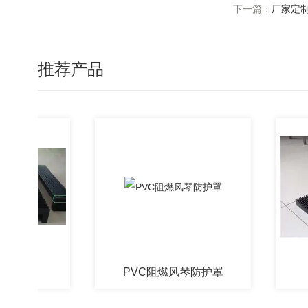
下一篇：
厂家定
推荐产品
罩
PVC阻燃风琴防护罩
一