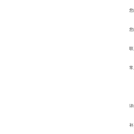
您
您
联
常
详
补