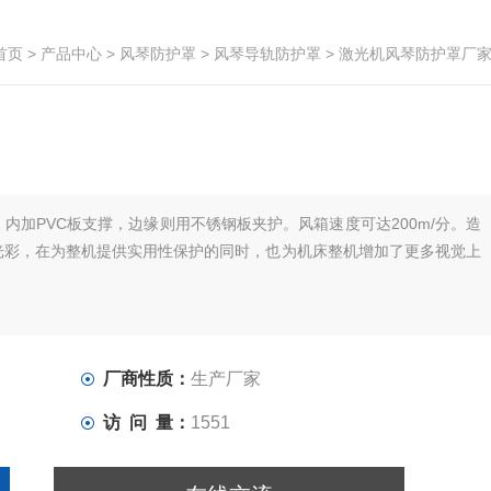
首页
>
产品中心
>
风琴防护罩
>
风琴导轨防护罩
> 激光机风琴防护罩厂
内加PVC板支撑，边缘则用不锈钢板夹护。风箱速度可达200m/分。造
光彩，在为整机提供实用性保护的同时，也为机床整机增加了更多视觉上
厂商性质：
生产厂家
访 问 量：
1551