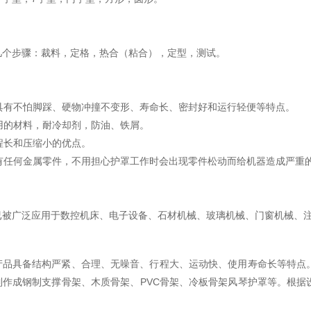
几个步骤：裁料，定格，热合（粘合），定型，测试。
罩具有不怕脚踩、硬物冲撞不变形、寿命长、密封好和运行轻便等特点。
使用的材料，耐冷却剂，防油、铁屑。
行程长和压缩小的优点。
没有任何金属零件，不用担心护罩工作时会出现零件松动而给机器造成严重
已被广泛应用于数控机床、电子设备、石材机械、玻璃机械、门窗机械、注
产品具备结构严紧、合理、无噪音、行程大、运动快、使用寿命长等特点
制作成钢制支撑骨架、木质骨架、PVC骨架、冷板骨架风琴护罩等。根据