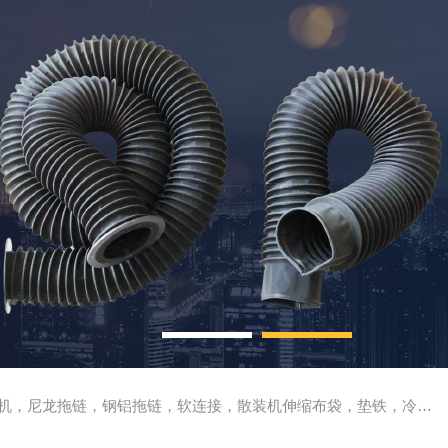
尼龙拖链，钢铝拖链，软连接，散装机伸缩布袋，垫铁，冷却管，刮屑板