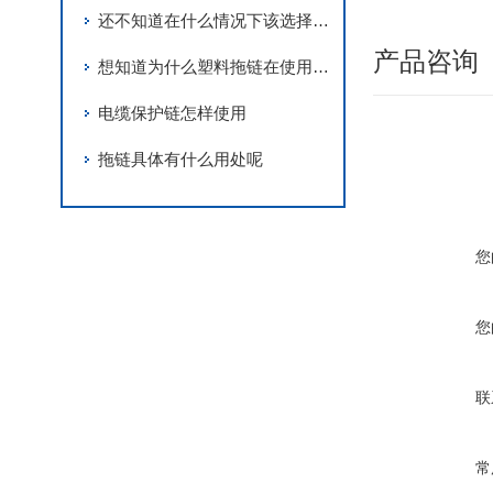
还不知道在什么情况下该选择钢铝拖链还是尼龙拖链吗？看完这个你就知道了
产品咨询
想知道为什么塑料拖链在使用过程中会产生静电吗？那就来看看这个吧
电缆保护链怎样使用
拖链具体有什么用处呢
您
您
联
常