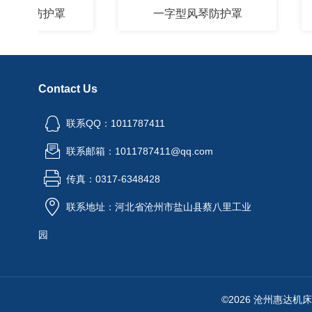
琴防护罩
一字型风琴防护罩
铠
Contact Us
联系QQ：1011787411
联系邮箱：1011787411@qq.com
传真：0317-6348428
联系地址：河北省沧州市盐山县蔡八里工业
园
©2026 沧州惠达