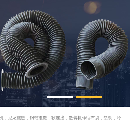
尼龙拖链，钢铝拖链，软连接，散装机伸缩布袋，垫铁，冷却管，刮屑板