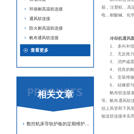
箱，注塑机，高
环保耐高温软连接
电，耐酸碱、化
通风软连接
防火耐高温软连接
帆布通风软连接
冷却机通风
1、 多向
查看更多
2、 无反
3、 消声
4、 优良
5、 安装维
6、 硅橡
相关文章
帆布软连接
等。帆布通风软连
括上风管和下风管
输送软连接本实
数控机床导轨护板的定期维护保养方法分享