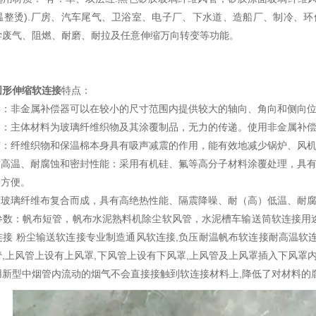
温整烫).厂房、汽车尾气、卫浴室、电子厂、下水道、造船厂、制冷、环
学废气、阻燃、耐磨、耐拉及任意伸缩万向转变等功能。
圆形伸缩软连接
特点：
补偿：非金属补偿器可以在较小的尺寸范围内提供较大的轴向、角向和侧向
推力：主体材料为玻璃纤维织物及其涂覆制品，无力的传递。使用非金属补
减震：纤维织物和保温棉本身具有吸声减震的作用，能有效地减少锅炉、风
的耐高温、耐腐蚀和密封性能：采用有机硅、氟等高分子材料涂覆处理，具
修方便。
胶与玻璃纤维布复合而成，具有高绝热性能、隔震降噪、耐（高）低温、耐
参数：帆布短管，帆布水泥熟料机除尘软风管，水泥槽车输送筒软连接用
接 粉尘输送软连接专业制造通风软连接,负压耐温帆布软连接耐高温软连
,上风管上设有上风罩,下风管上设有下风罩,上风管及上风罩插入下风罩
用新型中烟管内流动的烟气不会直接接触到软连接材料上,降低了对材料的