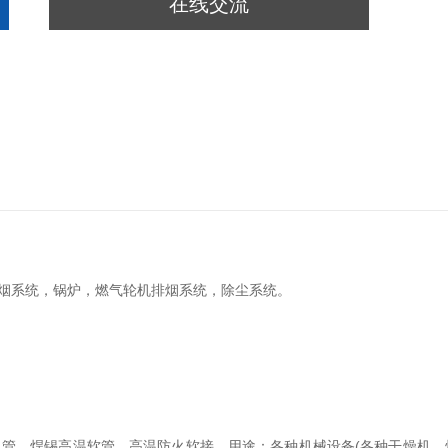
在线交流
烟系统，锅炉，燃气轮机排烟系统，除尘系统。
风管、焊锡高温软管、高温防火软接。用途：各种机械设备(各种干燥机，