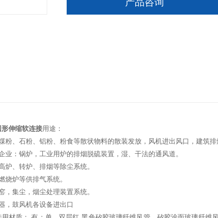
产品咨询
圆形伸缩软连接
用途：
于煤粉、石粉、铝粉、粉食等散状物料的散装发放，风机进出风口，建筑排
工企业：锅炉，工业用炉的排烟脱硫装置，湿、干法的通风道。
：高炉、转炉、排烟等除尘系统。
：燃烧炉等供排气系统。
：窑，集尘，烟尘处理装置系统。
热器，鼓风机各设备进出口
选用材质： 有：单、双层红.黑色矽胶玻璃纤维风管，矽胶涂面玻璃纤维