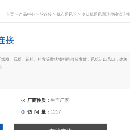
首页
>
产品中心
>
软连接
>
帆布通风管
> 冷却机通风圆形伸缩软连
连接
于煤粉、石粉、铝粉、粉食等散状物料的散装发放，风机进出风口，建筑
统。
厂商性质：
生产厂家
访 问 量：
1217