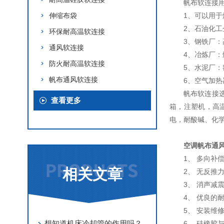
帆布软连接
伸缩布袋
1、可以用
2、石油化
环保耐高温软连接
3、钢铁厂
通风软连接
4、冶炼厂
防火耐高温软连接
5、水泥厂
帆布通风软连接
6、空气加
帆布软连接
查看更多
箱，注塑机，高
电，耐酸碱、化
空调帆布通
1、 多向
相关文章
2、 无反
3、 消声
4、 优良
5、 安装维
想知道机床冷却管的作用吗？看看这个吧
6、 硅橡