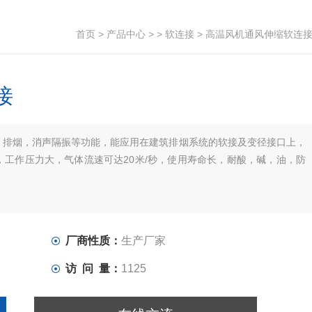
首页
>
产品中心
> >
软连接
> 高温风机通风伸缩软连
接
，排烟，消声隔振等功能，能应用在建筑排烟系统的软接及变径接口上，
工作压力大，气体流速可达20米/秒，使用寿命长，耐酸，碱，油，防
厂商性质：
生产厂家
访 问 量：
1125