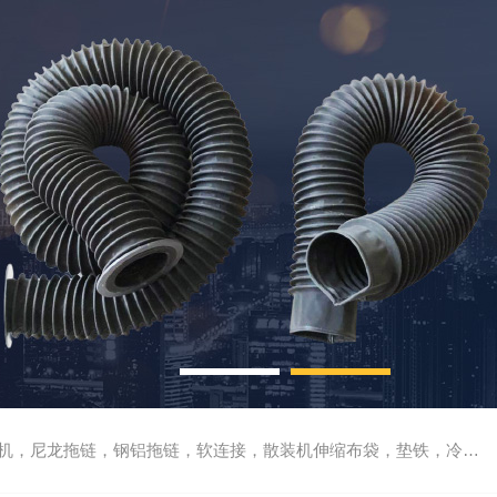
尼龙拖链，钢铝拖链，软连接，散装机伸缩布袋，垫铁，冷却管，刮屑板