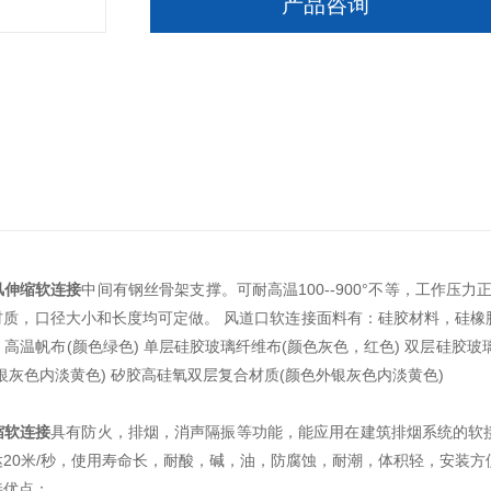
产品咨询
风伸缩软连接
中间有钢丝骨架支撑。可耐高温100--900°不等，工作压力正
质，口径大小和长度均可定做。 风道口软连接面料有：硅胶材料，硅橡胶
黑色) 高温帆布(颜色绿色) 单层硅胶玻璃纤维布(颜色灰色，红色) 双层硅胶
银灰色内淡黄色) 矽胶高硅氧双层复合材质(颜色外银灰色内淡黄色)
缩软连接
具有防火，排烟，消声隔振等功能，能应用在建筑排烟系统的软
20米/秒，使用寿命长，耐酸，碱，油，防腐蚀，耐潮，体积轻，安装方
接优点：