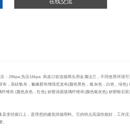
在线交流
压：28kpa,负压16kpa. 风道口软连接两头用金属法兰，不同使用环境可
布，高硅氧布，氟橡胶布增强尼龙布(颜色黑色，银灰色，白色，绿色) 
玻璃纤维布 (颜色灰色，红色) 矽胶涂面玻璃纤维布(颜色银灰色) 矽胶蛭石双
接及变径接口上，是理想的建筑排烟用料。它的特点高温性能好，工作压
便。