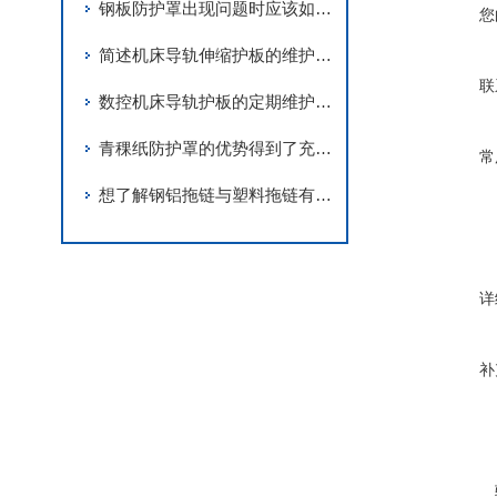
钢板防护罩出现问题时应该如何处理？
您
简述机床导轨伸缩护板的维护保养要点
联
数控机床导轨护板的定期维护保养方法分享
青稞纸防护罩的优势得到了充分的发挥
常
想了解钢铝拖链与塑料拖链有什么明显的区别吗？看完这个你就知道了
详
补