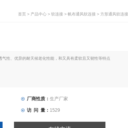
首页
>
产品中心
>
软连接
>
帆布通风软连接
> 方形通风软连
透气性、优异的耐天候老化性能，和又具有柔软且又韧性等特点
厂商性质：
生产厂家
访 问 量：
1529