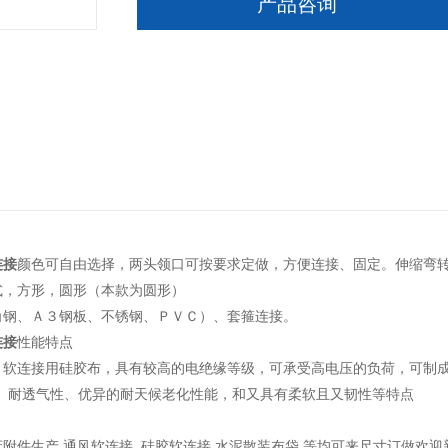
产品咨询
连接
颜色可自由选择，两头领口可按要求定做，方便连接、固定。伸缩弯
式，方形，圆形（本款为圆形）
角钢、Ａ３钢板、不锈钢、ＰＶＣ）、套箍连接。
连接
性能特点
：软连接用硅胶布，具有较高的电绝缘等级，可承受高电压的负荷，可制
性、耐透气性、优异的耐天候老化性能，和又具有柔软且又韧性等特点
附件生产 通风软连接 硅胶软连接 水泥散装布袋 等均可来尺寸订做欢迎