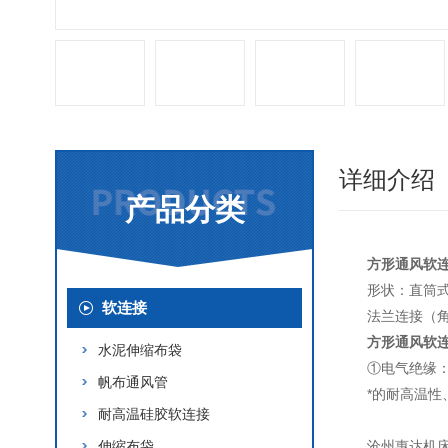
详细介绍
产品分类
方形通风软
形状：直筒
软连接
法兰连接（
方形通风软
水泥伸缩布袋
①电气绝缘
帆布通风管
*的耐高温
耐高温硅胶软连接
伸缩布袋
沧州惠达机床