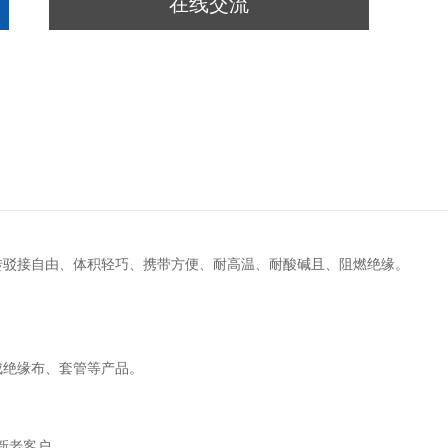
在线交流
转驳接自由、体积轻巧、携带方便、耐高温、耐酸碱且、阻燃绝缘。
成绝缘布、套管等产品。
新老客户