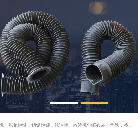
尼龙拖链，钢铝拖链，软连接，散装机伸缩布袋，垫铁，冷却管，刮屑板