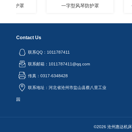
琴防护罩
一字型风琴防护罩
铠
Contact Us
联系QQ：1011787411
联系邮箱：1011787411@qq.com
传真：0317-6348428
联系地址：河北省沧州市盐山县蔡八里工业
园
©2026 沧州惠达