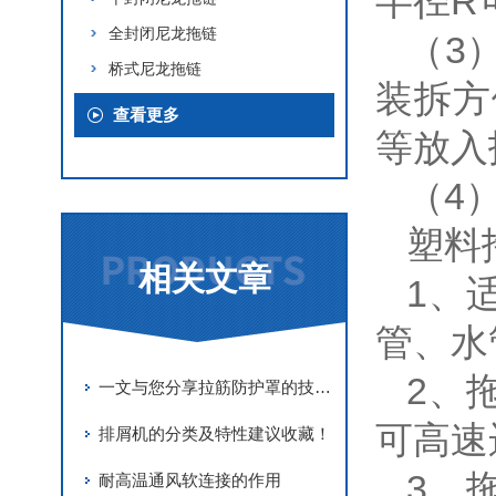
半径R
全封闭尼龙拖链
（3
桥式尼龙拖链
装拆方
查看更多
等放入
（4
塑料
相关文章
1、
管、水
2、
一文与您分享拉筋防护罩的技术数据
可高速
排屑机的分类及特性建议收藏！
3、
耐高温通风软连接的作用