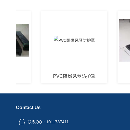
罩
PVC阻燃风琴防护罩
一字
Contact Us
联系QQ：1011787411