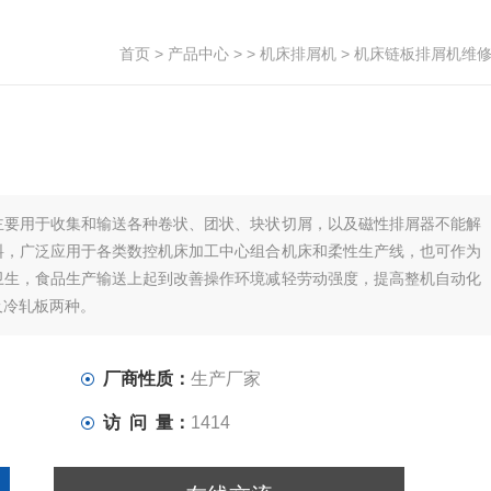
首页
>
产品中心
> >
机床排屑机
> 机床链板排屑机维
主要用于收集和输送各种卷状、团状、块状切屑，以及磁性排屑器不能解
料，广泛应用于各类数控机床加工中心组合机床和柔性生产线，也可作为
卫生，食品生产输送上起到改善操作环境减轻劳动强度，提高整机自动化
及冷轧板两种。
厂商性质：
生产厂家
访 问 量：
1414