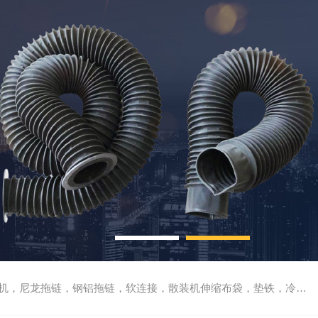
尼龙拖链，钢铝拖链，软连接，散装机伸缩布袋，垫铁，冷却管，刮屑板