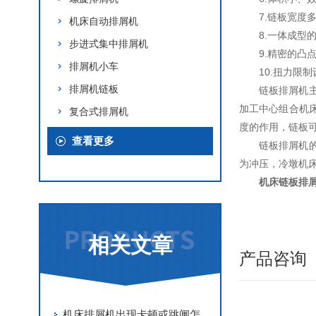
7.链板宽度
机床自动排屑机
8.一体成型
步进式集中排屑机
9.精密的凸
排屑机小车
10.扭力限
排屑机链板
链板排屑机
加工中心组合机
复合式排屑机
度的作用，链板
查看更多
链板排屑机
为冲压，冷墩机
机床链板排
相关文章
产品咨询
机床排屑机出现卡顿或跳闸怎么办？不妨来看看这个！