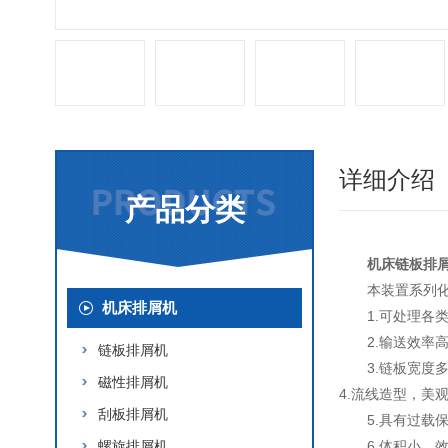
详细介绍
产品分类
机床链板排
本装置系列
机床排屑机
1.可处理各
2.输送效率
链板排屑机
3.链板宽度
磁性排屑机
4.流线造型，美
刮板排屑机
5.具有过
螺旋排屑机
6.体积小、