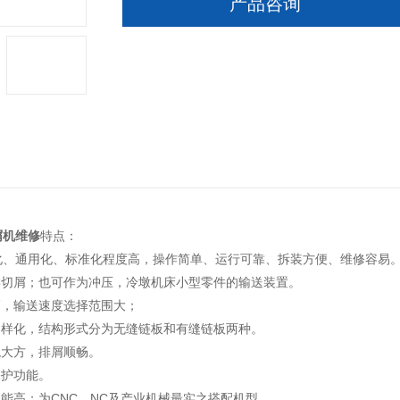
产品咨询
屑机维修
特点：
化、通用化、标准化程度高，操作简单、运行可靠、拆装方便、维修容易
类切屑；也可作为冲压，冷墩机床小型零件的输送装置。
高，输送速度选择范围大；
多样化，结构形式分为无缝链板和有缝链板两种。
观大方，排屑顺畅。
载保护功能。
效能高；为CNC，NC及产业机械最实之搭配机型