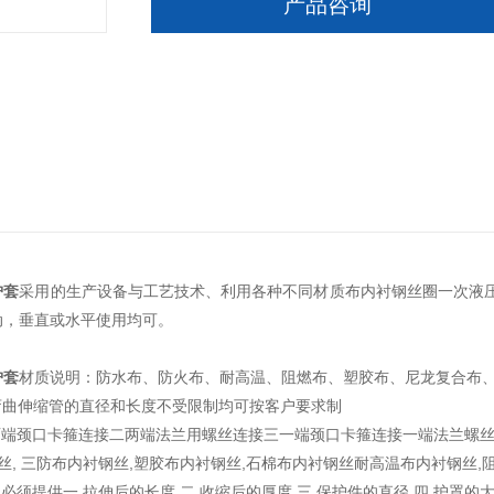
产品咨询
护套
采用的生产设备与工艺技术、利用各种不同材质布内衬钢丝圈一次液
动，垂直或水平使用均可。
护套
材质说明：防水布、防火布、耐高温、阻燃布、塑胶布、尼龙复合布
弯曲伸缩管的直径和长度不受限制均可按客户要求制
一两端颈口卡箍连接二两端法兰用螺丝连接三一端颈口卡箍连接一端法兰螺
丝, 三防布内衬钢丝,塑胶布内衬钢丝,石棉布内衬钢丝耐高温布内衬钢丝,
户必须提供一.拉伸后的长度 二.收缩后的厚度 三.保护件的直径 四.护罩