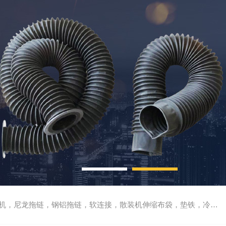
尼龙拖链，钢铝拖链，软连接，散装机伸缩布袋，垫铁，冷却管，刮屑板