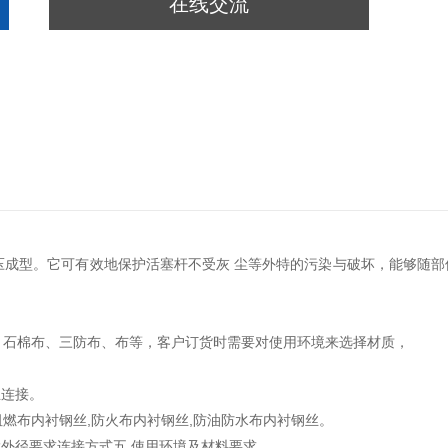
在线交流
压成型。它可有效地保护活塞杆不受灰 尘等外特的污染与破坏，能够随部
、石棉布、三防布、布等，客户订货时需要对使用环境来选择材质，
丝连接。
阻燃布内衬钢丝,防火布内衬钢丝,防油防水布内衬钢丝。
的大外径要求连接方式五.使用环境及材料要求