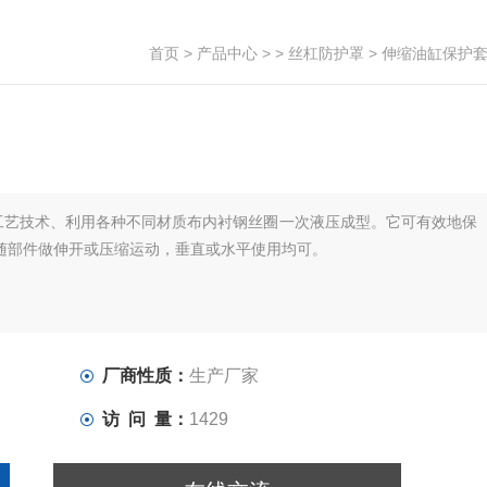
首页
>
产品中心
> >
丝杠防护罩
> 伸缩油缸保护
工艺技术、利用各种不同材质布内衬钢丝圈一次液压成型。它可有效地保
随部件做伸开或压缩运动，垂直或水平使用均可。
厂商性质：
生产厂家
访 问 量：
1429