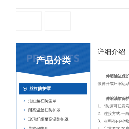
详细介绍
产品分类
伸缩油缸保
做伸开或压缩运
丝杠防护罩
伸缩油缸保
油缸丝杠防尘罩
1、*防漏可任意
耐高温丝杠防护罩
2、连接方式:
玻璃纤维耐高温防护罩
3、材料布内衬钢
导管保护套
4、定货要求:客