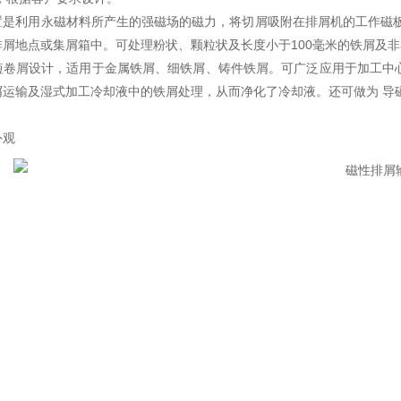
置是利用永磁材料所产生的强磁场的磁力，将切屑吸附在排屑机的工作磁板
排屑地点或集屑箱中。可处理粉状、颗粒状及长度小于100毫米的铁屑及
短卷屑设计，适用于金属铁屑、细铁屑、铸件铁屑。可广泛应用于加工中
屑运输及湿式加工冷却液中的铁屑处理，从而净化了冷却液。还可做为 导
外观