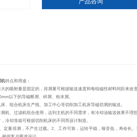
产品咨询
屑机
特点和用途：
料大的吸附量是固定的，排屑量可根据输送速度和每组磁性材料间距来改
0mm以下的导磁断屑、碎屑、粉末屑。
机床、组合机床生产线、加工中心等切削加工机床导磁切屑的输送。
排屑机、过滤机组合使用，达到主机的不同需求，有冷却油输送效果不理
寸，冷却淮箱可根据切削机床的不同而设计制造。
1、定量排屑，不产生过载。2、工作可靠，运转平稳，噪音低，寿命长。
，根据客户要求设计。