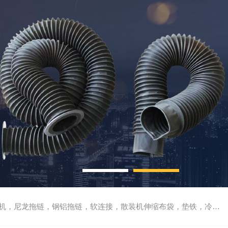
尼龙拖链，钢铝拖链，软连接，散装机伸缩布袋，垫铁，冷却管，刮屑板