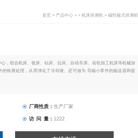
首页
>
产品中心
> >
机床排屑机
> 磁性板式排屑
中心，组合机床、铣床、钻床、拉床、自动车床、齿轮加工机床等机械加
中的铁屑处理，从而净化了冷却液。还可做为 导磁小零件的输送器和提
。
厂商性质：
生产厂家
访 问 量：
1222