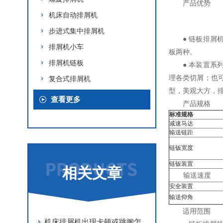
产品优势
机床自动排屑机
步进式集中排屑机
● 链板排
排屑机小车
板两种。
排屑机链板
● 本装置
理各类切屑；也
复合式排屑机
型，美观大方，
查看更多
产品规格
标准规格
减速马达
输送链距
链钣宽度
链钣装置
相关文章
输送速度
安全装置
输送仰角
适用范围
机床排屑机出现卡顿或跳闸怎么办？不妨来看看这个！