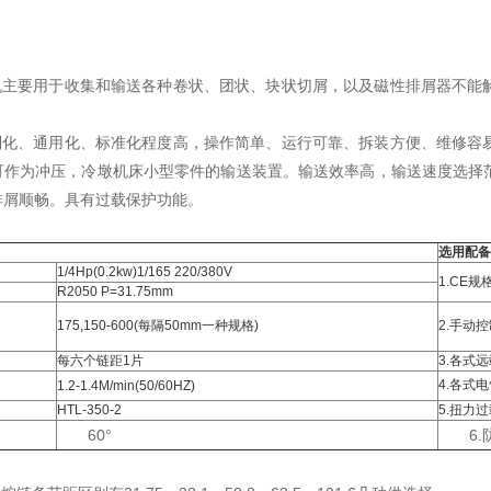
屑机主要用于收集和输送各种卷状、团状、块状切屑，以及磁性排屑器不能
系列化、通用化、标准化程度高，操作简单、运行可靠、拆装方便、维修容
可作为冲压，冷墩机床小型零件的输送装置。输送效率高，输送速度选择
排屑顺畅。具有过载保护功能。
选用配备
1/4Hp(0.2kw)1/165 220/380V
1.CE规
R2050 P=31.75mm
175,150-600(每隔50mm一种规格)
2.手动
每六个链距1片
3.各式
4.各式
1.2-1.4M/min(50/60HZ)
HTL-350-2
5.扭力
60°
6