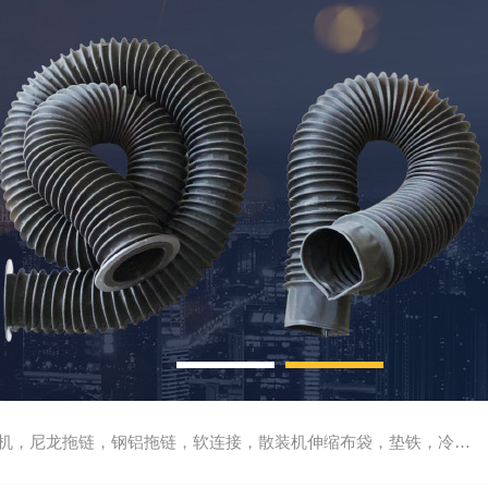
尼龙拖链，钢铝拖链，软连接，散装机伸缩布袋，垫铁，冷却管，刮屑板