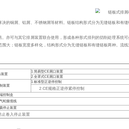
解决的铜屑、铝屑、不锈钢屑等材料。链板结构形式分为无缝链板和有缝
易。亦可与其它排屑装置联合使用，形成各种形式排列的切削处理系统可
范围大；链板宽度多样化，结构形式分为无缝链板和有缝链板两种。流线
1.简易型CE屑口装置
格装置
2.全罩式CE屑口装置
1.标准型正逆停控制
控制装置
2.CE规格正逆停紧停控制
远端控制盒
电气蛇腹缆线
过载停止装置
.防止卷入停止装置