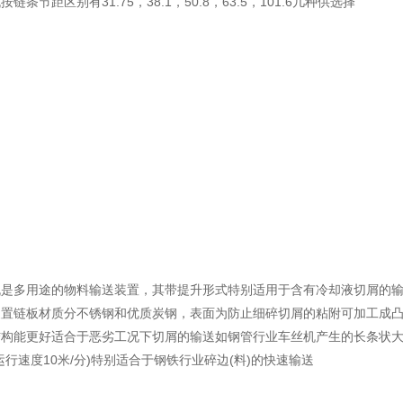
按链条节距区别有31.75，38.1，50.8，63.5，101.6几种供选择
屑机是多用途的物料输送装置，其带提升形式特别适用于含有冷却液切屑的
屑装置链板材质分不锈钢和优质炭钢，表面为防止细碎切屑的粘附可加工成
殊结构能更好适合于恶劣工况下切屑的输送如钢管行业车丝机产生的长条状
(运行速度10米/分)特别适合于钢铁行业碎边(料)的快速输送