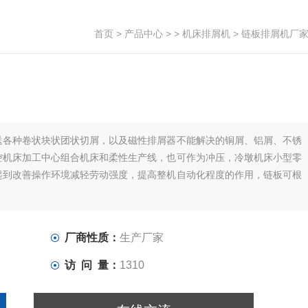
首页
>
产品中心
> >
机床排屑机
> 链板排屑机厂
送各种卷状块状团状切屑，以及磁性排屑器不能解决的铜屑、铝屑、不锈
控机床加工中心组合机床和柔性生产线，也可作为冲压，冷墩机床小型零
起到改善操作环境减轻劳动强度，提高整机自动化程度的作用，链板可根
厂商性质：
生产厂家
访 问 量：
1310