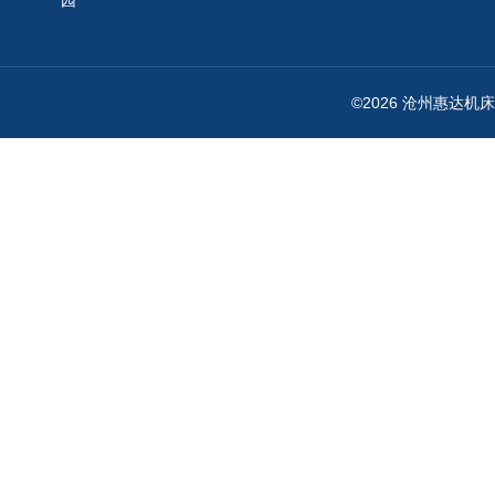
园
©2026 沧州惠达