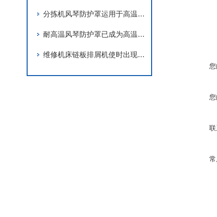
分拣机风琴防护罩运用于高温工作环境
耐高温风琴防护罩已成为高温工况下关键保护装置
维修机床链板排屑机使时出现的故障与用
您
您
联
常