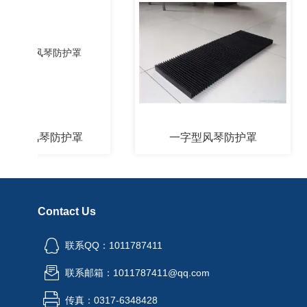
燃风琴防护罩
一字型风琴防护罩
Contact Us
联系QQ：1011787411
联系邮箱：1011787411@qq.com
传真：0317-6348428