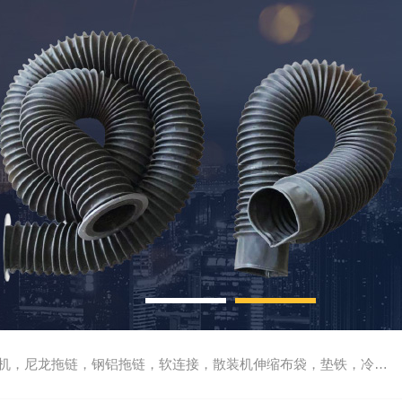
尼龙拖链，钢铝拖链，软连接，散装机伸缩布袋，垫铁，冷却管，刮屑板