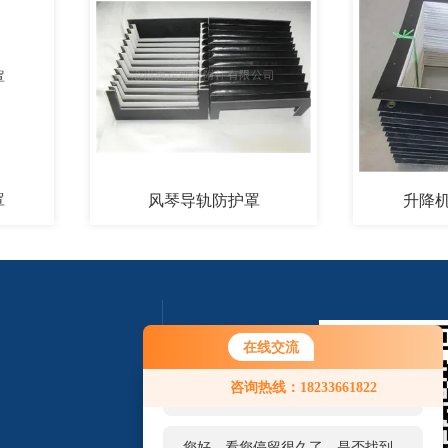
风琴导轨防护罩
升降机风琴
在线交流
您好！欢迎前来咨询，很高兴为您
咨询热线：18233661822
服务，请问您要咨询什么问题呢？
您好，看您停留很久了，是否找到