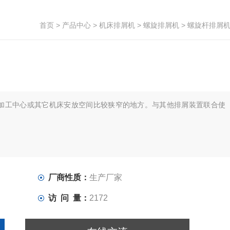
首页
>
产品中心
>
机床排屑机
>
螺旋排屑机
> 螺旋杆排屑
加工中心或其它机床安放空间比较狭窄的地方。与其他排屑装置联合使
厂商性质：
生产厂家
访 问 量：
2172