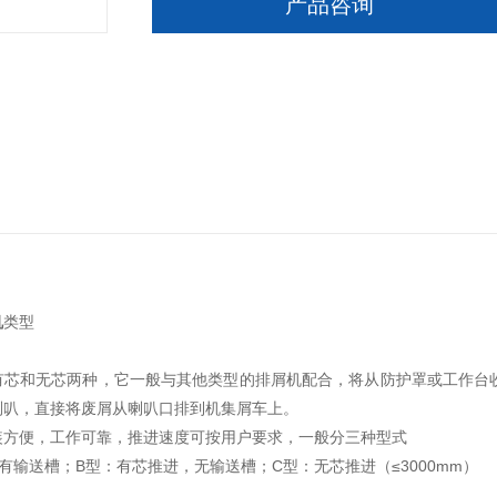
产品咨询
机
类型
有芯和无芯两种，它一般与其他类型的排屑机配合，将从防护罩或工作台
喇叭，直接将废屑从喇叭口排到机集屑车上。
装方便，工作可靠，推进速度可按用户要求，一般分三种型式
有输送槽；B型：有芯推进，无输送槽；C型：无芯推进（≤3000mm）