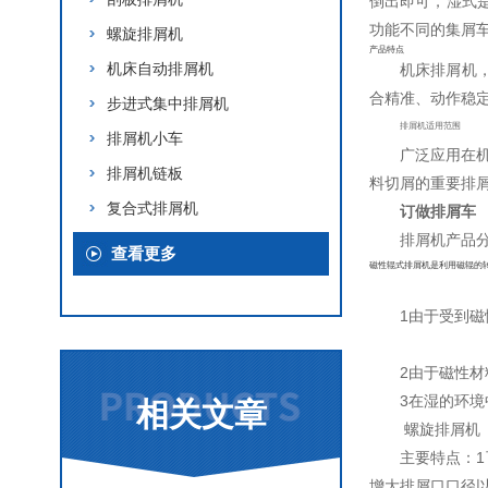
倒出即可，湿式
功能不同的集屑
螺旋排屑机
产品特点
机床自动排屑机
机床排屑机
合精准、动作稳
步进式集中排屑机
排屑机适用范围
排屑机小车
广泛应用在
排屑机链板
料切屑的重要排屑
复合式排屑机
订做排屑车
排屑机产品
查看更多
磁性辊式排屑机是利用磁辊的
1由于受到
2由于磁性
3在湿的环
相关文章
螺旋排屑机
主要特点：
增大排屑口口径