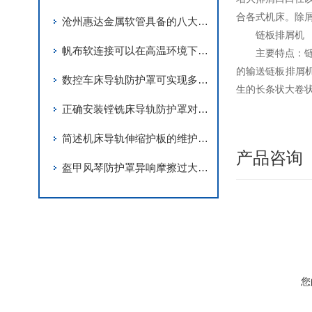
合各式机床。除屑
沧州惠达金属软管具备的八大优势
链板排屑机
帆布软连接可以在高温环境下正常使用
主要特点：链
的输送链板排屑
数控车床导轨防护罩可实现多种功能
生的长条状大卷状
正确安装镗铣床导轨防护罩对保证工作人员的安全至关重要
简述机床导轨伸缩护板的维护保养要点
产品咨询
盔甲风琴防护罩异响摩擦过大调试与故障处理
您